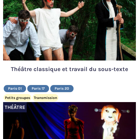
Théâtre classique et travail du sous-texte
Paris 01
Paris 17
Paris 20
Petits groupes
Transmission
THÉÂTRE