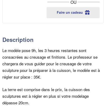
t
OU
de
de
i
sculpture
sculptu
portrait
portrait
t
Faire un cadeau
par
par
é
Martial
Martial
Pages,
Pages,
spécialiste
spéciali
de
de
Description
la
la
ressemblance
ressem
Le modèle pose 9h, les 3 heures restantes sont
consacrées au creusage et finitions. Le professeur se
chargera de vous guider pour le creusage de votre
sculpture pour la préparer à la cuisson, le modèle est à
régler sur place : 35€.
La terre est comprise dans le prix, la cuisson des
sculptures est à régler en plus si votre modelage
dépasse 20cm.