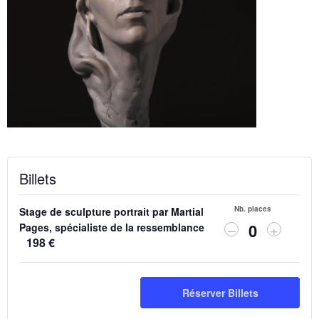
Billets
Nb. places
Stage de sculpture portrait par Martial
Diminuer
Augmen
–
+
Pages, spécialiste de la ressemblance
Q
la
la
198
€
quantité
quantit
u
de
de
a
billets
billets
Réserver Billets
n
pour
pour
Stage
Stage