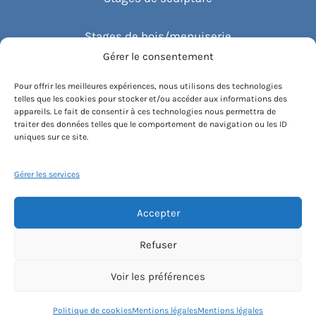
Stages de bois/menuiserie
Gérer le consentement
Stages de céramique
Pour offrir les meilleures expériences, nous utilisons des technologies
telles que les cookies pour stocker et/ou accéder aux informations des
Stages de théâtre & impro
appareils. Le fait de consentir à ces technologies nous permettra de
traiter des données telles que le comportement de navigation ou les ID
uniques sur ce site.
Stages de prise de parole
Gérer les services
Stages de chant
Accepter
Stages de danse
Refuser
Stages de création de bijoux
Voir les préférences
Stages de photo
Politique de cookies
Mentions légales
Mentions légales