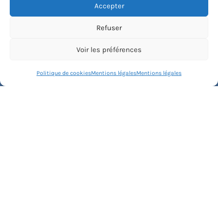
Accepter
Nos offres
Refuser
Entreprises
Voir les préférences
Stages
Politique de cookies
Mentions légales
Mentions légales
Bon cadeau
Découvrez Haut Les Cours
Le concept
Recommander un cours
Blog