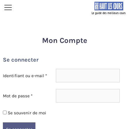
Aller
Menu
au
contenu
Mon Compte
Se connecter
Obligatoire
Identifiant ou e-mail
*
Obligatoire
Mot de passe
*
Se souvenir de moi