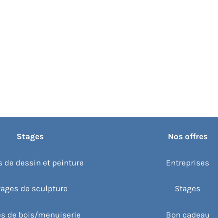
Stages
Nos offres
 de dessin et peinture
Entreprises
tages de sculpture
Stages
s de bois/menuiserie
Bon cadeau