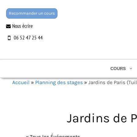
Aller
au
Recommander un cours
contenu
Nous écrire
06 52 47 25 44
COURS
Accueil
»
Planning des stages
»
Jardins de Paris (Tu
Jardins de 
« Tous les Événements