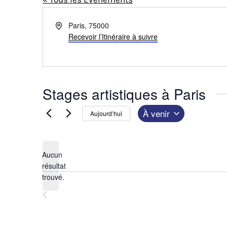
A
Paris
,
75000
d
Recevoir l’Itinéraire à suivre
r
e
s
s
Stages artistiques à Paris
e
À venir
Aujourd’hui
S
é
Aucun
l
résultat
N
e
trouvé.
o
c
t
Événements
précédents
t
i
i
c
e