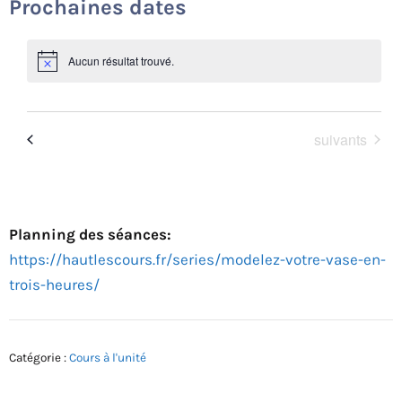
Prochaines dates
en
trois
heures"
Aucun résultat trouvé.
N
o
t
i
c
Événements
Aujourd’hui
suivants
e
Événements
précédents
Planning des séances:
https://hautlescours.fr/series/modelez-votre-vase-en-
trois-heures/
Catégorie :
Cours à l'unité