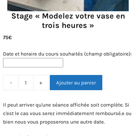
Stage « Modelez votre vase en
trois heures »
75
€
Date et horaire du cours souhaités (champ obligatoire):
-
+
Ajouter au panier
quantité
de
Stage
Il peut arriver qu'une séance affichée soit complète. Si
"Modelez
c'est le cas vous serez immédiatement remboursé.e ou
votre
bien nous vous proposerons une autre date.
vase