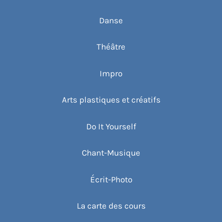
t
s
Danse
Théâtre
Impro
Arts plastiques et créatifs
Do It Yourself
Chant-Musique
Écrit-Photo
La carte des cours