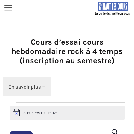
Aller
Menu
au
contenu
Cours d’essai cours
hebdomadaire rock à 4 temps
(inscription au semestre)
En savoir plus
Dates
Aucun résultat trouvé.
à
N
o
venir
t
i
R
R
c