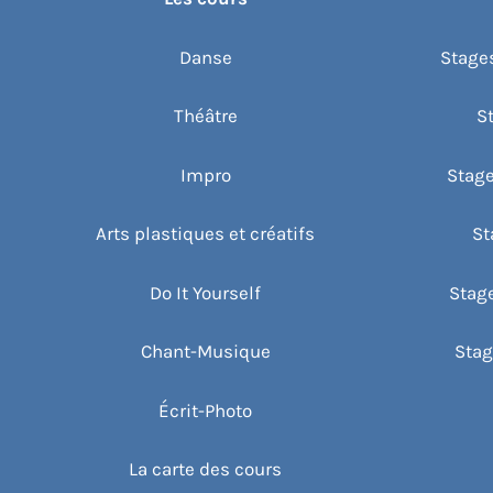
e
n
Danse
Stages
t
s
Théâtre
S
Impro
Stage
Arts plastiques et créatifs
St
Do It Yourself
Stag
Chant-Musique
Stag
Écrit-Photo
La carte des cours