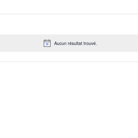
Aucun résultat trouvé.
N
o
t
i
c
e