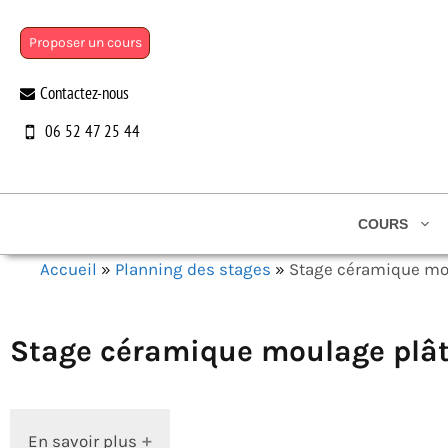
Aller
au
Proposer un cours
contenu
Contactez-nous
06 52 47 25 44
COURS
Accueil
»
Planning des stages
»
Stage céramique mo
Stage céramique moulage plât
En savoir plus