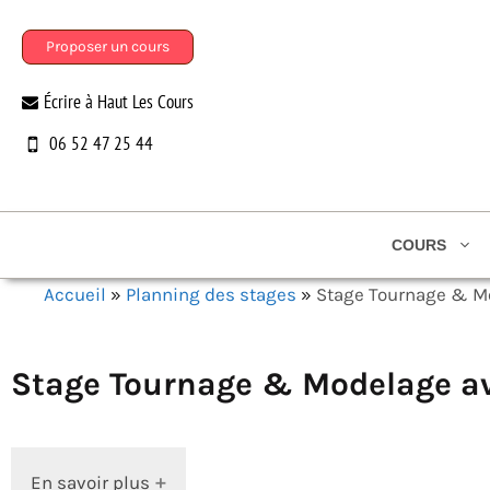
Aller
au
Proposer un cours
contenu
Écrire à Haut Les Cours
06 52 47 25 44
COURS
Accueil
»
Planning des stages
»
Stage Tournage & M
Stage Tournage & Modelage av
En savoir plus