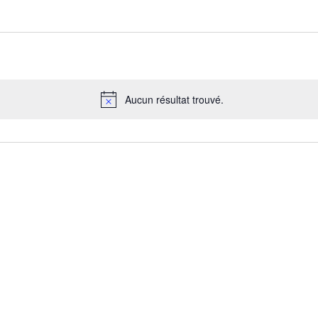
Aucun résultat trouvé.
N
o
t
i
c
e