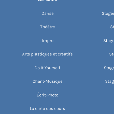
e
n
Danse
Stages
t
s
Théâtre
S
Impro
Stage
Arts plastiques et créatifs
St
Do It Yourself
Stag
Chant-Musique
Stag
Écrit-Photo
La carte des cours