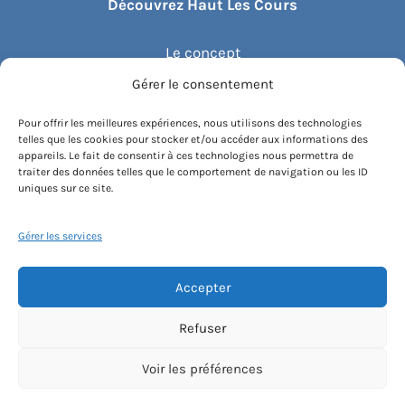
Découvrez Haut Les Cours
Le concept
Gérer le consentement
Recommander un cours
Pour offrir les meilleures expériences, nous utilisons des technologies
telles que les cookies pour stocker et/ou accéder aux informations des
Blog
appareils. Le fait de consentir à ces technologies nous permettra de
traiter des données telles que le comportement de navigation ou les ID
uniques sur ce site.
Compte client.e
Gérer les services
Accepter
Conditions générales de vente
Contactez-nous
Mentions légales
Refuser
Politique de cookies
Instagram
Voir les préférences
[email protected]