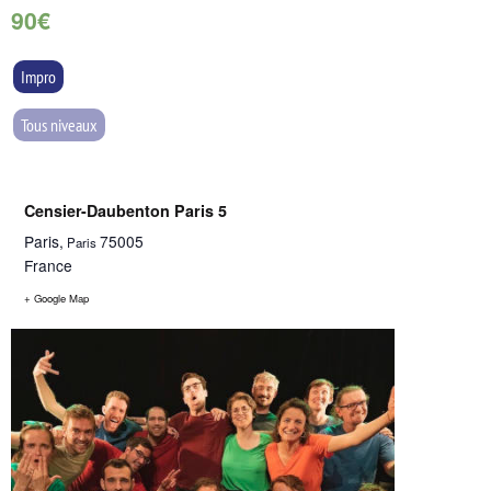
90€
Impro
Tous niveaux
Censier-Daubenton Paris 5
Paris
,
75005
Paris
France
+ Google Map