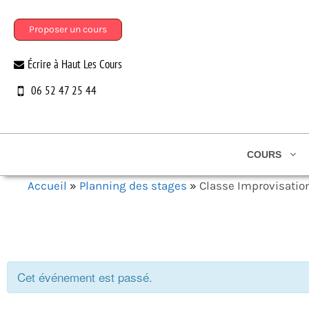
Aller
au
Proposer un cours
contenu
Écrire à Haut Les Cours
06 52 47 25 44
COURS
Accueil
»
Planning des stages
»
Classe Improvisatio
Cet événement est passé.