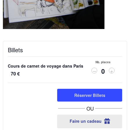
Billets
Nb. places
Cours de carnet de voyage dans Paris
Diminuer
Augmen
–
+
70
€
Q
la
la
quantité
quantit
u
de
de
a
billets
billets
Réserver Billets
n
pour
pour
Cours
Cours
t
OU
de
de
i
carnet
carnet
Faire un cadeau
de
de
t
voyage
voyage