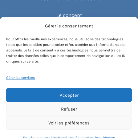
Le concept
Gérer le consentement
Recommander un cours
Pour offrir les meilleures expériences, nous utilisons des technologies
telles que les cookies pour stocker et/ou accéder aux informations des
Blog
appareils. Le fait de consentir à ces technologies nous permettra de
traiter des données telles que le comportement de navigation ou les ID
uniques sur ce site.
Compte client.e
Gérer les services
Accepter
Conditions générales de vente
Contactez-nous
Mentions légales
Refuser
Politique de cookies
Instagram
Voir les préférences
[email protected]
Politique de cookies
Mentions légales
Mentions légales