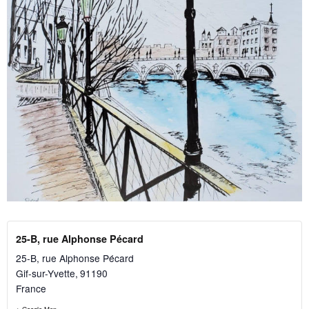
25-B, rue Alphonse Pécard
25-B, rue Alphonse Pécard
Gif-sur-Yvette
,
91190
France
+ Google Map