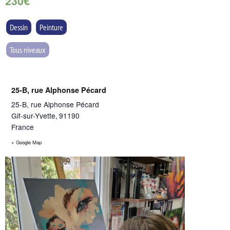
230€
Dessin
Peinture
Tous niveaux
25-B, rue Alphonse Pécard
25-B, rue Alphonse Pécard
Gif-sur-Yvette
,
91190
France
+ Google Map