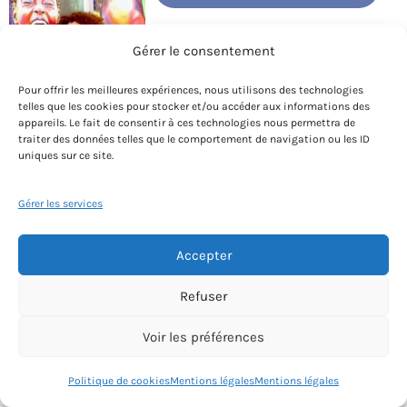
Nathaly est artiste-peintre et
Gérer le consentement
professeure pluridisciplinaire de
dessin-peinture certifiée (formatrice
Pour offrir les meilleures expériences, nous utilisons des technologies
en ateliers d’arts reconnue au
telles que les cookies pour stocker et/ou accéder aux informations des
appareils. Le fait de consentir à ces technologies nous permettra de
Registre National de Certification Professionnelle). C’est
traiter des données telles que le comportement de navigation ou les ID
tout d’abord en travaillant sur commande qu’elle
uniques sur ce site.
développe son art et sa technique. Reproduisant en
continu des photographies, elle se spécialise dans un
Gérer les services
style très réaliste. Pastel, crayon, aquarelle, huile ou
Accepter
acrylique sont autant de techniques qui vont soutenir son
avancée. Dans son atelier qu’elle veut « tout confort et
Refuser
cocooning », les seuls pré-requis pour s’inscrire sont
l’honnêteté, la bienveillance et la convivialité.
Voir les préférences
Politique de cookies
Mentions légales
Mentions légales