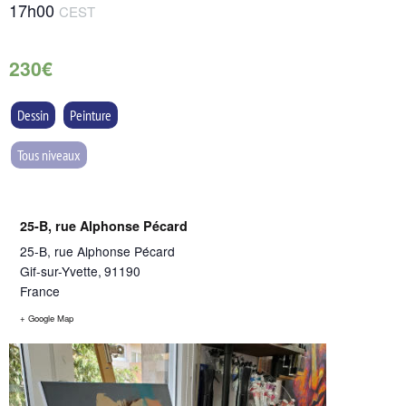
17h00
CEST
230€
Dessin
Peinture
Tous niveaux
25-B, rue Alphonse Pécard
25-B, rue Alphonse Pécard
Gif-sur-Yvette
,
91190
France
+ Google Map