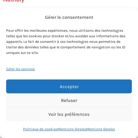
Gérer le consentement
Notre article de recommandation
Pour offrir les meilleures expériences, nous utilisons des technologies
Nathaly est artiste-peintre et
telles que les cookies pour stocker et/ou accéder aux informations des
professeure pluridisciplinaire de
appareils. Le fait de consentir à ces technologies nous permettra de
traiter des données telles que le comportement de navigation ou les ID
dessin-peinture certifiée (formatrice
uniques sur ce site.
en ateliers d’arts reconnue au
Registre National de Certification Professionnelle). C’est
Gérer les services
tout d’abord en travaillant sur commande qu’elle
développe son art et sa technique. Reproduisant en
Accepter
continu des photographies, elle se spécialise dans un
Refuser
style très réaliste. Pastel, crayon, aquarelle, huile ou
acrylique sont autant de techniques qui vont soutenir son
Voir les préférences
avancée. Dans son atelier qu’elle veut « tout confort et
cocooning », les seuls pré-requis pour s’inscrire sont
Politique de cookies
Mentions légales
Mentions légales
l’honnêteté, la bienveillance et la convivialité.