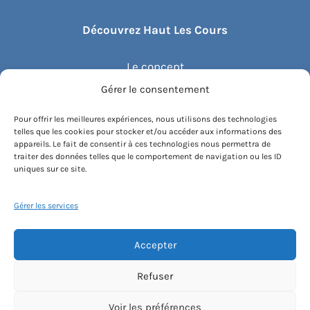
Découvrez Haut Les Cours
Le concept
Gérer le consentement
Recommander un cours
Pour offrir les meilleures expériences, nous utilisons des technologies
telles que les cookies pour stocker et/ou accéder aux informations des
Blog
appareils. Le fait de consentir à ces technologies nous permettra de
traiter des données telles que le comportement de navigation ou les ID
uniques sur ce site.
Compte client.e
Gérer les services
Accepter
Conditions générales de vente
Contactez-nous
Mentions légales
Refuser
Politique de cookies
Instagram
Voir les préférences