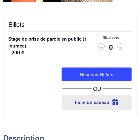
Billets
Nb. places
Stage de prise de parole en public (1
Diminuer
Augmen
–
+
journée)
Q
la
la
200
€
quantité
quantit
u
de
de
a
billets
billets
Réserver Billets
n
pour
pour
Stage
Stage
t
OU
de
de
i
prise
prise
de
de
t
Faire un cadeau
parole
parole
é
en
en
public
public
(1
(1
journée)
journée
Description