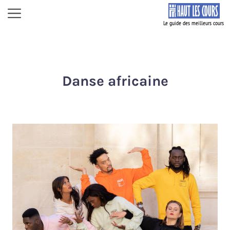
Aller
Menu
au
contenu
Danse africaine