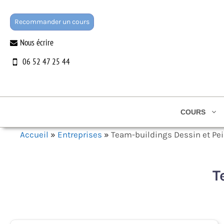
Aller
au
Recommander un cours
contenu
Nous écrire
06 52 47 25 44
COURS
Accueil
»
Entreprises
»
Team-buildings Dessin et Pei
T