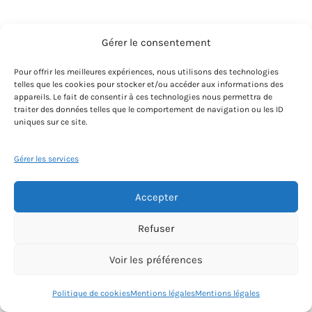
Gérer le consentement
Secteur associatif et caritatif
Pour offrir les meilleures expériences, nous utilisons des technologies
telles que les cookies pour stocker et/ou accéder aux informations des
appareils. Le fait de consentir à ces technologies nous permettra de
traiter des données telles que le comportement de navigation ou les ID
uniques sur ce site.
Gérer les services
Accepter
Refuser
Voir les préférences
Politique de cookies
Mentions légales
Mentions légales
Conseil, audit, recrutement