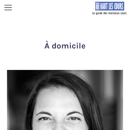
Aller
Menu
au
contenu
À domicile