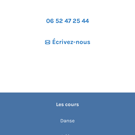
o
n
06 52 47 25 44
n
e
z
Écrivez-nous
u
n
e
d
a
t
e
Les cours
.
Danse