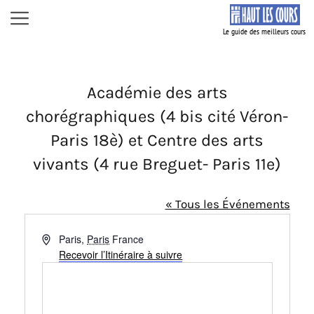
Aller
Menu
au
contenu
Académie des arts
chorégraphiques (4 bis cité Véron-
Paris 18è) et Centre des arts
vivants (4 rue Breguet- Paris 11e)
« Tous les Événements
A
Paris
,
Paris
France
d
Recevoir l’Itinéraire à suivre
r
e
s