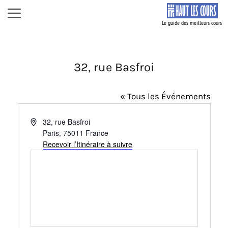
Aller
Menu
au
contenu
32, rue Basfroi
« Tous les Événements
A
32, rue Basfroi
d
Paris
,
75011
France
r
Recevoir l’Itinéraire à suivre
e
s
s
e