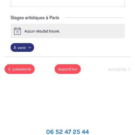
Stages artistiques à Paris
Aucun résultat trouvé.
N
o
t
À venir
i
c
S
e
é
Événements
suivants
Événements
précédents
Aujourd’hui
l
e
c
t
i
o
n
06 52 47 25 44
n