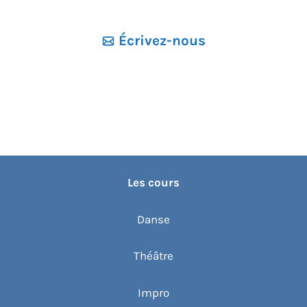
e
z
Écrivez-nous
u
n
e
d
a
t
e
Les cours
.
Danse
Théâtre
Impro