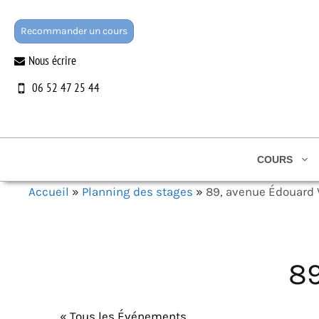
Aller
au
Recommander un cours
contenu
Nous écrire
06 52 47 25 44
COURS
Accueil
»
Planning des stages
»
89, avenue Édouard V
89
« Tous les Événements