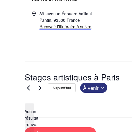
A
89, avenue Édouard Vaillant
d
Pantin
,
93500
France
r
Recevoir l’Itinéraire à suivre
e
s
s
e
Stages artistiques à Paris
À venir
Aujourd’hui
S
é
Aucun
l
résultat
N
e
trouvé.
o
c