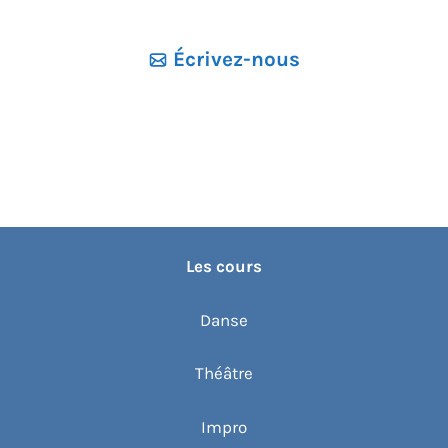
e
z
Écrivez-nous
u
n
e
d
a
t
e
Les cours
.
Danse
Théâtre
Impro