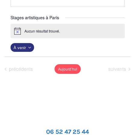
Stages artistiques à Paris
Aucun résultat trouvé.
N
o
t
À venir
i
c
S
e
é
Événements
Événements
précédents
suivants
Aujourd’hui
l
e
c
t
i
o
n
06 52 47 25 44
n