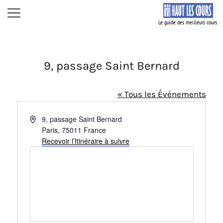
Aller
Menu
au
contenu
9, passage Saint Bernard
« Tous les Événements
A
9, passage Saint Bernard
d
Paris
,
75011
France
r
Recevoir l’Itinéraire à suivre
e
s
s
e