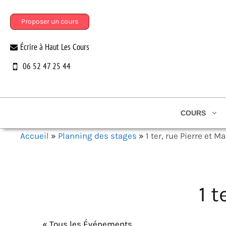
Aller
au
Proposer un cours
contenu
Écrire à Haut Les Cours
06 52 47 25 44
COURS
Accueil
»
Planning des stages
»
1 ter, rue Pierre et M
1 t
« Tous les Événements