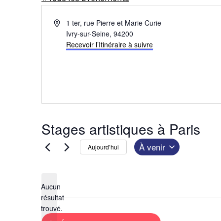
A
1 ter, rue Pierre et Marie Curie
d
Ivry-sur-Seine
,
94200
r
Recevoir l’Itinéraire à suivre
e
s
s
e
Stages artistiques à Paris
À venir
Aujourd’hui
S
é
Aucun
l
résultat
N
e
trouvé.
o
c