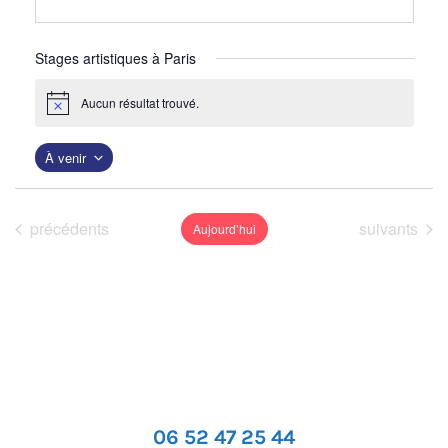
Stages artistiques à Paris
Aucun résultat trouvé.
N
o
t
À venir
i
c
S
e
é
Événements
Événements
précédents
suivants
Aujourd’hui
l
e
c
t
i
o
n
06 52 47 25 44
n