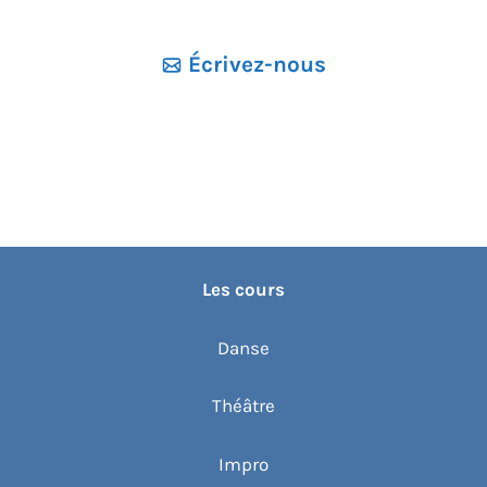
e
z
Écrivez-nous
u
n
e
d
a
t
e
Les cours
.
Danse
Théâtre
Impro