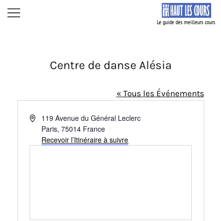
Aller
Menu
au
contenu
Centre de danse Alésia
« Tous les Événements
A
119 Avenue du Général Leclerc
d
Paris
,
75014
France
r
Recevoir l’Itinéraire à suivre
e
s
s
e