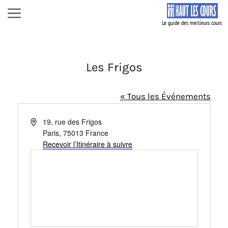
Aller
Menu
au
contenu
Les Frigos
« Tous les Événements
A
19, rue des Frigos
d
Paris
,
75013
France
r
Recevoir l’Itinéraire à suivre
e
s
s
e