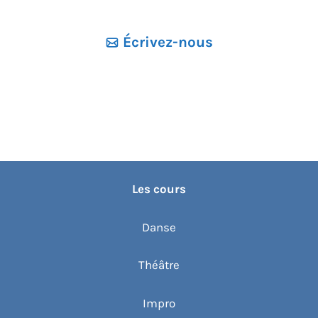
e
z
Écrivez-nous
u
n
e
d
a
t
e
Les cours
.
Danse
Théâtre
Impro