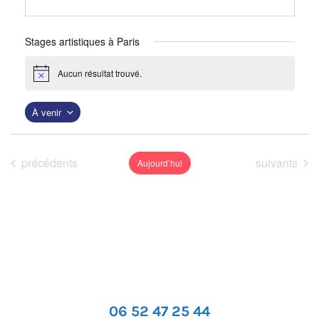
Stages artistiques à Paris
Aucun résultat trouvé.
N
o
t
À venir
i
c
S
e
é
Événements
Événements
précédents
suivants
Aujourd’hui
l
e
c
t
i
o
n
06 52 47 25 44
n