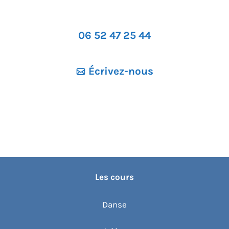
o
n
06 52 47 25 44
n
e
z
Écrivez-nous
u
n
e
d
a
t
e
Les cours
.
Danse