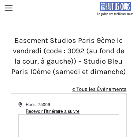
Aller
Menu
au
contenu
Basement Studios Paris 9ème le
vendredi (code : 3092 (au fond de
la cour, à gauche)) – Studio Bleu
Paris 10ème (samedi et dimanche)
« Tous les Événements
A
Paris
,
75009
d
Recevoir l’Itinéraire à suivre
r
e
s