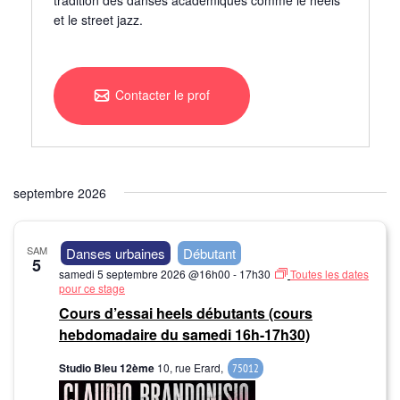
tradition des danses académiques comme le heels
et le street jazz.
Contacter le prof
septembre 2026
SAM
Danses urbaines
Débutant
5
samedi 5 septembre 2026 @16h00
-
17h30
Toutes les dates
pour ce stage
Cours d’essai heels débutants (cours
hebdomadaire du samedi 16h-17h30)
Studio Bleu 12ème
10, rue Erard,
75012