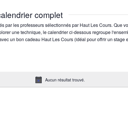
calendrier complet
és par les professeurs sélectionnés par Haut Les Cours. Que vo
lorer une technique, le calendrier ci-dessous regroupe l'ensem
 avec un bon cadeau Haut Les Cours (idéal pour offrir un stage 
Aucun résultat trouvé.
N
o
t
i
c
e