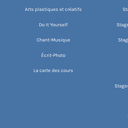
m
Arts plastiques et créatifs
St
e
n
Do It Yourself
Stag
t
s
Chant-Musique
Stag
Écrit-Photo
La carte des cours
Stages