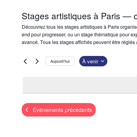
Stages artistiques à Paris — 
R
Découvrez tous les stages artistiques à Paris organis
e
end pour progresser, ou un stage thématique pour exp
c
avancé. Tous les stages affichés peuvent être réglés
h
e
À venir
Aujourd’hui
r
S
c
é
h
l
e
e
e
t
c
Événements
précédents
n
t
a
i
v
o