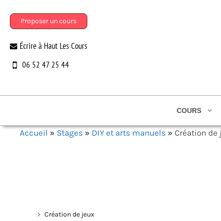
Aller
au
Proposer un cours
contenu
Écrire à Haut Les Cours
06 52 47 25 44
COURS
Accueil
»
Stages
»
DIY et arts manuels
»
Création de 
Création de jeux