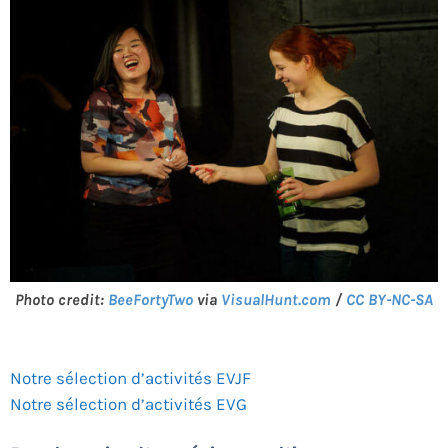
Photo credit:
BeeFortyTwo
via
VisualHunt.com
/
CC BY-NC-SA
Notre sélection d’activités EVJF
Notre sélection d’activités EVG