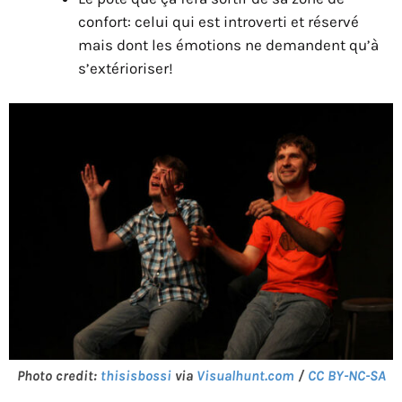
confort: celui qui est introverti et réservé
mais dont les émotions ne demandent qu’à
s’extérioriser!
Photo credit:
thisisbossi
via
Visualhunt.com
/
CC BY-NC-SA