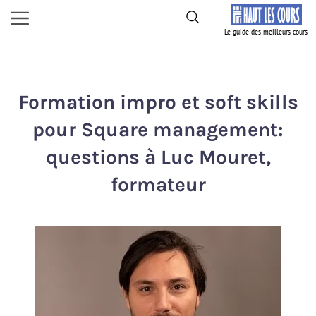
Aller
Menu
au
contenu
Formation impro et soft skills
pour Square management:
questions à Luc Mouret,
formateur