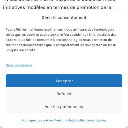
initiatives modèles en termes de promotion de la
danse. Par ailleurs il est possible d’identifier certains
Gérer le consentement
freins à sa pratique. Les propositions ci-dessous nous
Pour offrir les meilleures expériences, nous utilisons des technologies
semblent de nature à la favoriser :
telles que les cookies pour stocker et/ou accéder aux informations des
appareils. Le fait de consentir à ces technologies nous permettra de
traiter des données telles que le comportement de navigation ou les ID
Préconisation n°1:
Décomplexer les personnes
uniques sur ce site.
par rapport aux danses académiques,
notamment le classique, en organisant des
Gérer les services
ateliers d’initiation
Préconisation n°2
: Les danses du monde
Accepter
souffrent parfois d’un déficit d’image. Les
Refuser
personnes sont pourtant très friandes de styles
innovants et de fusions dans ce domaine.
Voir les préférences
Proposer des initiations à des variantes
contemporaines de ces danses peut être
Politique de cookies
Mentions légales
Mentions légales
intéressant.