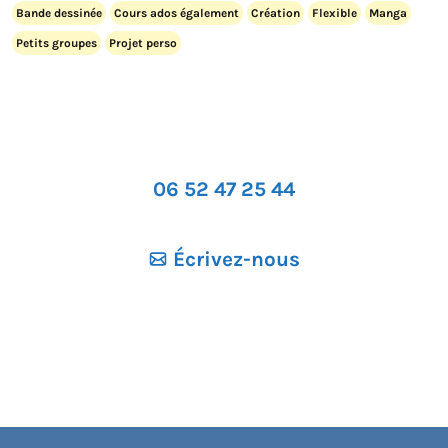
Bande dessinée
Cours ados également
Création
Flexible
Manga
Petits groupes
Projet perso
06 52 47 25 44
Écrivez-nous