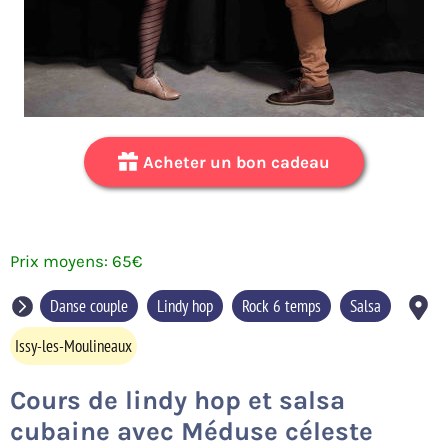
Acheter un bon cadeau
65
€
Danse couple
Lindy hop
Rock 6 temps
Salsa
Issy-les-Moulineaux
Cours de lindy hop et salsa
cubaine avec Méduse céleste