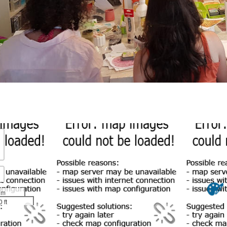
 m
 ft