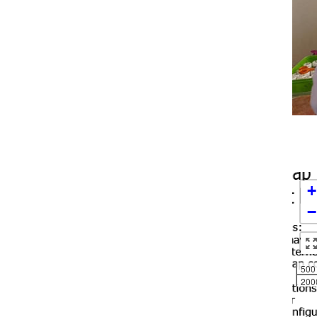
+
−
500
2000