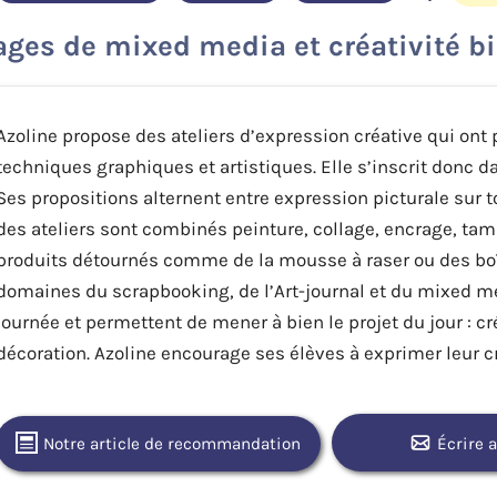
ages de mixed media et créativité bi
Azoline propose des ateliers d’expression créative qui ont
techniques graphiques et artistiques. Elle s’inscrit donc 
Ses propositions alternent entre expression picturale sur t
des ateliers sont combinés peinture, collage, encrage, ta
produits détournés comme de la mousse à raser ou des boît
domaines du scrapbooking, de l’Art-journal et du mixed med
journée et permettent de mener à bien le projet du jour : cr
décoration. Azoline encourage ses élèves à exprimer leur cré
Notre article de recommandation
Écrire 