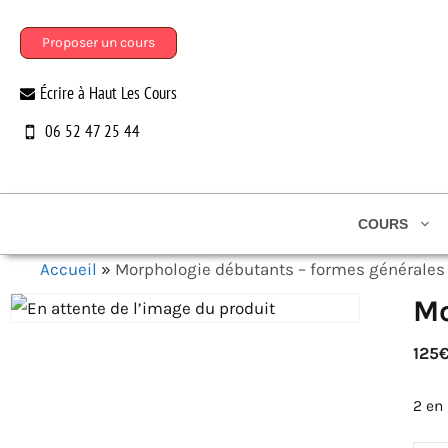
Aller
au
Proposer un cours
contenu
Écrire à Haut Les Cours
06 52 47 25 44
COURS
Accueil
»
Morphologie débutants – formes générale
Mo
125
2 en