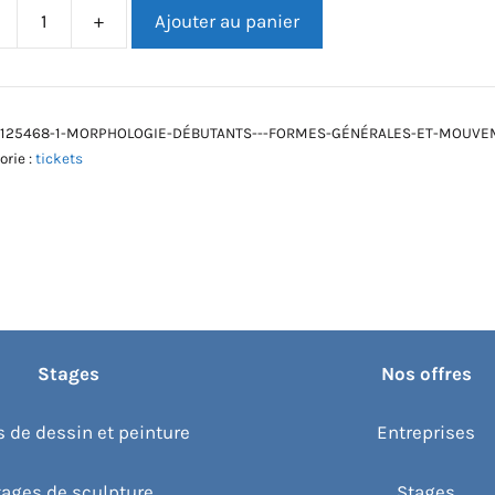
+
Ajouter au panier
tité
hologie
tants
125468-1-MORPHOLOGIE-DÉBUTANTS---FORMES-GÉNÉRALES-ET-MOUV
orie :
tickets
mes
rales
vements
Stages
Nos offres
 de dessin et peinture
Entreprises
tages de sculpture
Stages