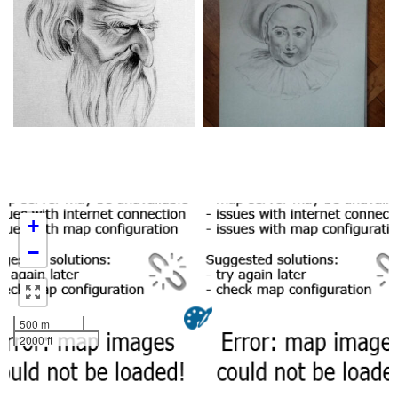
+
−
500 m
2000 ft