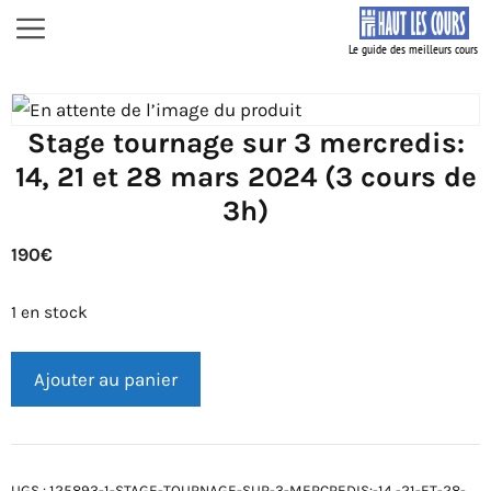
Aller
Menu
au
contenu
Stage tournage sur 3 mercredis:
14, 21 et 28 mars 2024 (3 cours de
3h)
190
€
1 en stock
quantité
Ajouter au panier
de
Stage
tournage
sur
UGS :
125893-1-STAGE-TOURNAGE-SUR-3-MERCREDIS:-14,-21-ET-28-