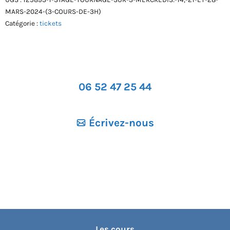
MARS-2024-(3-COURS-DE-3H)
3
Catégorie :
tickets
mercredis:
14,
21
et
28
06 52 47 25 44
mars
2024
Écrivez-nous
(3
cours
de
3h)
Les cours