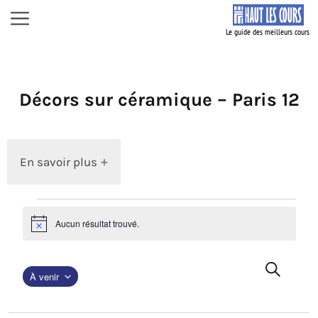
Aller
Menu
au
contenu
Décors sur céramique – Paris 12
En savoir plus
Dates
Aucun résultat trouvé.
à
N
o
venir
t
i
R
R
c
À venir
e
e
e
c
S
c
h
é