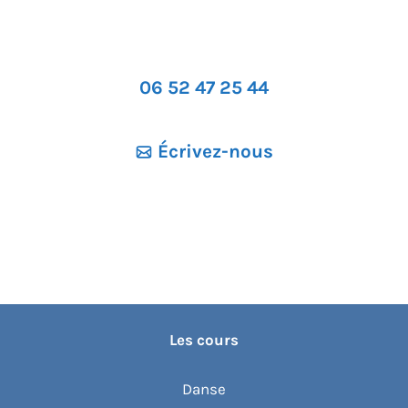
n
d
e
e
.
v
06 52 47 25 44
u
e
s
Écrivez-nous
É
v
é
n
e
m
e
n
Les cours
t
s
Danse