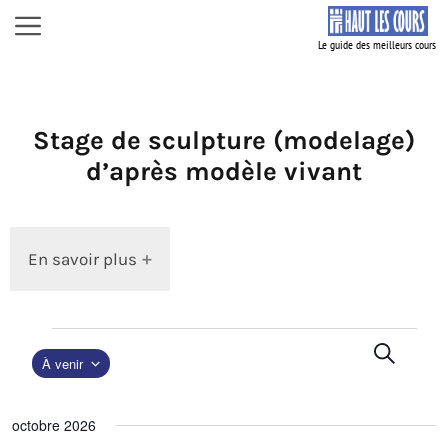
Aller
Menu
au
contenu
Stage de sculpture (modelage)
d’après modèle vivant
En savoir plus
Dates
R
R
À venir
à
e
e
c
S
venir
c
h
é
octobre 2026
h
e
l
r