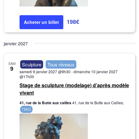
d
e
.
v
198€
Acheter un billet
u
e
s
janvier 2027
É
v
SAM
é
Sculpture
Tous niveaux
9
samedi 9 janvier 2027 @9h30
-
dimanche 10 janvier 2027
n
@17h00
e
Stage de sculpture (modelage) d’après modèle
m
vivant
e
41, rue de la Butte aux cailles
41, rue de le Butte aux Cailles,
n
75013
t
s