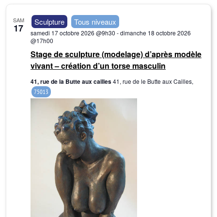
e
c
e
r
h
SAM
Sculpture
Tous niveaux
17
c
c
e
samedi 17 octobre 2026 @9h30
-
dimanche 18 octobre 2026
h
t
@17h00
e
Stage de sculpture (modelage) d’après modèle
i
vivant – création d’un torse masculin
e
o
t
n
41, rue de la Butte aux cailles
41, rue de le Butte aux Cailles,
n
75013
n
a
e
v
z
i
u
g
n
a
e
t
d
i
a
o
t
n
e