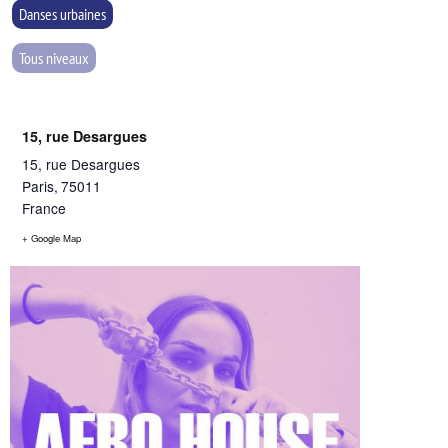
Danses urbaines
Tous niveaux
15, rue Desargues
15, rue Desargues
Paris
,
75011
France
+ Google Map