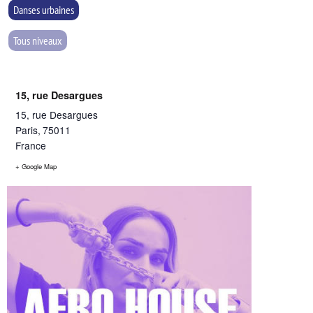
Danses urbaines
Tous niveaux
15, rue Desargues
15, rue Desargues
Paris
,
75011
France
+ Google Map