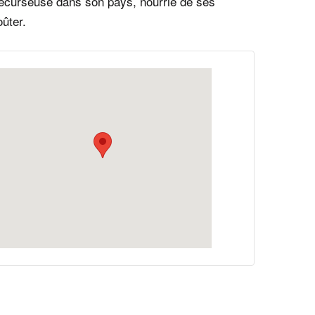
récurseuse dans son pays, nourrie de ses
ûter.