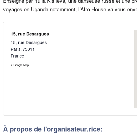
Enseigné par
Yulia Kisileva
, une danseuse russe et une p
voyages en Uganda notamment, l’Afro House va vous envo
15, rue Desargues
15, rue Desargues
Paris
,
75011
France
+ Google Map
À propos de l’organisateur.rice: