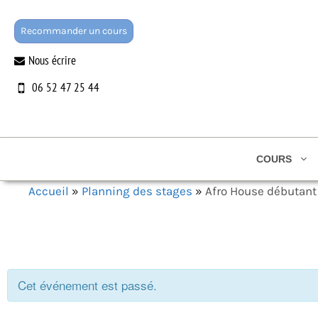
Aller
au
Recommander un cours
contenu
Nous écrire
06 52 47 25 44
COURS
Accueil
»
Planning des stages
»
Afro House débutant
Cet événement est passé.