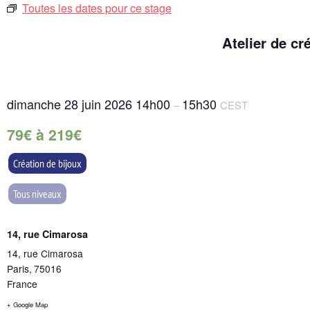
Toutes les dates pour ce stage
Atelier de cr
dimanche 28 juin 2026
14h00
15h30
–
CEST
79€ à 219€
Création de bijoux
Tous niveaux
14, rue Cimarosa
14, rue Cimarosa
Paris
,
75016
France
+ Google Map