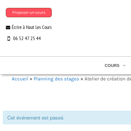
Aller
au
Proposer un cours
contenu
Écrire à Haut Les Cours
06 52 47 25 44
COURS
Accueil
»
Planning des stages
»
Atelier de création 
Cet événement est passé.