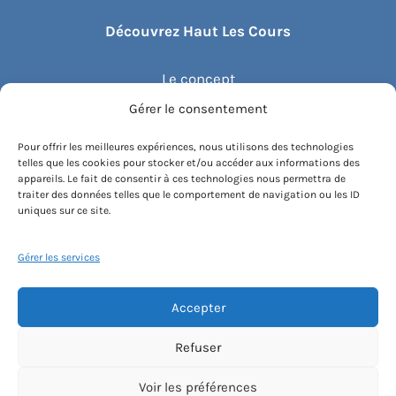
Découvrez Haut Les Cours
Le concept
Gérer le consentement
Recommander un cours
Pour offrir les meilleures expériences, nous utilisons des technologies
telles que les cookies pour stocker et/ou accéder aux informations des
Blog
appareils. Le fait de consentir à ces technologies nous permettra de
traiter des données telles que le comportement de navigation ou les ID
uniques sur ce site.
Compte client.e
Gérer les services
Accepter
Conditions générales de vente
Contactez-nous
Mentions légales
Refuser
Politique de cookies
Instagram
Voir les préférences