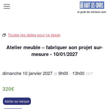
Aller
Menu
au
contenu
Toutes les dates pour ce stage
Atelier meuble – fabriquer son projet sur-
mesure - 10/01/2027
dimanche 10 janvier 2027
9h00
13h00
@
–
CET
320€
Atelier sur-mesure