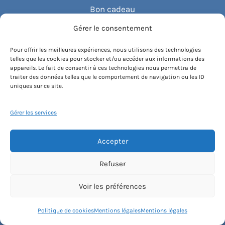
Bon cadeau
Gérer le consentement
Découvrez Haut Les Cours
Pour offrir les meilleures expériences, nous utilisons des technologies
telles que les cookies pour stocker et/ou accéder aux informations des
Le concept
appareils. Le fait de consentir à ces technologies nous permettra de
traiter des données telles que le comportement de navigation ou les ID
uniques sur ce site.
Recommander un cours
Gérer les services
Blog
Accepter
Compte client.e
Refuser
Voir les préférences
Conditions générales de vente
Politique de cookies
Mentions légales
Mentions légales
Contactez-nous
Mentions légales