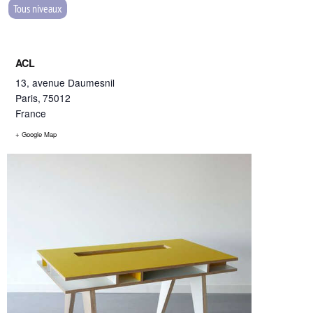
Tous niveaux
ACL
13, avenue Daumesnil
Paris
,
75012
France
+ Google Map