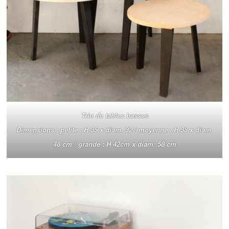
Trio de tables basses
Dimensions : petite : H 35 x diam. 32 / moyenne : H 38 x diam.
48 cm / grande : H 42cm x diam. 58 cm