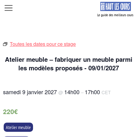
Aller
Menu
au
contenu
Toutes les dates pour ce stage
Atelier meuble – fabriquer un meuble parmi
les modèles proposés - 09/01/2027
samedi 9 janvier 2027
14h00
17h00
@
–
CET
220€
Atelier meuble