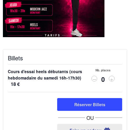
Billets
Nb. places
Cours d'essai heels débutants (cours
Diminuer
Augmen
–
+
hebdomadaire du samedi 16h-17h30)
Q
la
la
18
€
quantité
quantit
u
de
de
a
billets
billets
Réserver Billets
n
pour
pour
Cours
Cours
t
OU
d'essai
d'essai
i
heels
heels