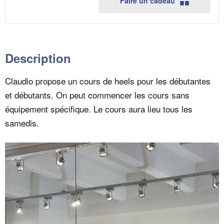
débutants
débutan
t
Faire un cadeau
(cours
(cours
é
hebdomadaire
hebdom
du
du
samedi
samedi
16h-
16h-
Description
17h30)
17h30)
Claudio propose un cours de heels pour les débutantes
et débutants. On peut commencer les cours sans
équipement spécifique. Le cours aura lieu tous les
samedis.