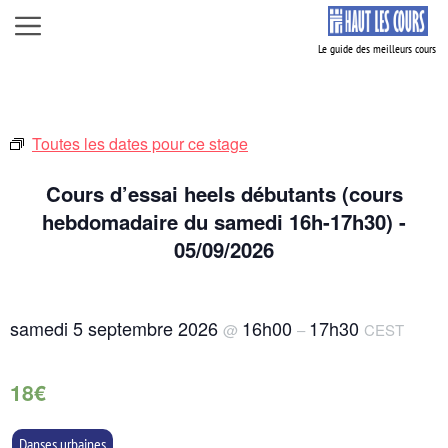
Aller
Menu
au
contenu
Toutes les dates pour ce stage
Cours d’essai heels débutants (cours
hebdomadaire du samedi 16h-17h30) -
05/09/2026
samedi 5 septembre 2026
16h00
17h30
@
–
CEST
18€
Danses urbaines